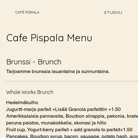
ETUSIVU
CAFÉ PISPALA
Cafe Pispala Menu
Brunssi - Brunch
Tarjoamme brunssia lauantaina ja sunnuntaina.
Whole Works Brunch
Hedelmäkulho
Jugurtti-marja parfait +Lisää Granola parfaittiin +1.50
Amerikkalaisia pannareita, Bourbon siirappia, pekonia, bratw
peruna paistos, munakokkelia, skonssi ja hillo
Fruit cup, Yogurt-berry parfait + add granola to parfait+1.50
Pancakes, Bourbon syrup, bacon, sausage, potato hash, sc