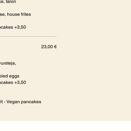
e, talon
e, house frites
ancakes +3,50
23,00 €
ursteja,
bled eggs
ancakes +3,50
rit - Vegan pancakes