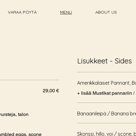
VARAA PÖYTÄ
MENU
ABOUT US
Lisukkeet - Sides
Amerikkalaiset Pannarit, 
29,00 €
+ lisää Mustikat pannariin 
Banaanileipä / Banana b
ursteja, talon
Skonssi, hillo, voi / scone, 
rambled eggs, scone