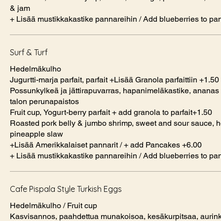
& jam
+ Lisää mustikkakastike pannareihin / Add blueberries to p
Surf & Turf
Hedelmäkulho
Jugurtti-marja parfait, parfait +Lisää Granola parfaittiin +1.50
Possunkylkeä ja jättirapuvarras, hapanimeläkastike, ananas 
talon perunapaistos
Fruit cup, Yogurt-berry parfait + add granola to parfait+1.50
Roasted pork belly & jumbo shrimp, sweet and sour sauce, h
pineapple slaw
+Lisää Amerikkalaiset pannarit / + add Pancakes +6.00
+ Lisää mustikkakastike pannareihin / Add blueberries to p
Cafe Pispala Style Turkish Eggs
Hedelmäkulho / Fruit cup
Kasvisannos, paahdettua munakoisoa, kesäkurpitsaa, aurink