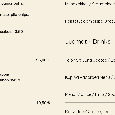
, punasipulia,
Munakokkeli / Scrambled 
ato, pita chips,
Paistetut aamiaisperunat 
ancakes +3,50
Juomat - Drinks
25,00 €
Talon Sitruuna Jäätee / L
rappia
Kupliva Raparperi Mehu / 
urbon syrup
Mehut / Juice / Limu / 
19,50 €
Kahvi, Tee / Coffee, Tea