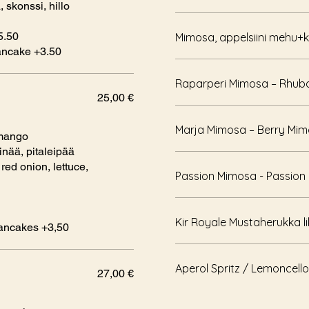
 skonssi, hillo
+5.50
Mimosa, appelsiini mehu+
pancake +3.50
Raparperi Mimosa – Rhub
25,00 €
Marja Mimosa – Berry Mi
 mango
inää, pitaleipää
ed onion, lettuce,
Passion Mimosa - Passion 
Kir Royale Mustaherukka l
pancakes +3,50
Aperol Spritz / Lemoncello
27,00 €