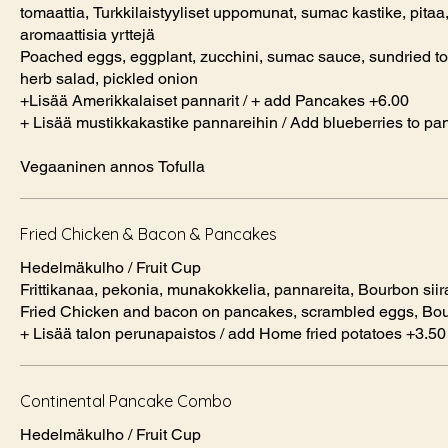
tomaattia, Turkkilaistyyliset uppomunat, sumac kastike, pitaa
aromaattisia yrttejä
Poached eggs, eggplant, zucchini, sumac sauce, sundried tom
herb salad, pickled onion
+Lisää Amerikkalaiset pannarit / + add Pancakes +6.00
+ Lisää mustikkakastike pannareihin / Add blueberries to p
Vegaaninen annos Tofulla
Fried Chicken & Bacon & Pancakes
Hedelmäkulho / Fruit Cup
Frittikanaa, pekonia, munakokkelia, pannareita, Bourbon sii
Fried Chicken and bacon on pancakes, scrambled eggs, Bo
+ Lisää talon perunapaistos / add Home fried potatoes +3.50
Continental Pancake Combo
Hedelmäkulho / Fruit Cup