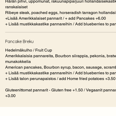
Härän pihvi, uppomunat, rakuunapiparjuuri hollandaisekastik
ranskalaiset
Ribeye steak, poached eggs, horseradish tarragon hollandais
+Lisää Amerikkalaiset pannarit / + add Pancakes +6.00
+ Lisää mustikkakastike pannareihin / Add blueberries to p
Pancake Breku
Hedelmäkulho / Fruit Cup
Amerikkalaisia pannareita, Bourbon siirappia, pekonia, bratw
munakokkelia
American pancakes, Bourbon syrup, bacon, sausage, scram
+ Lisää mustikkakastike pannareihin / Add blueberries to p
+ Lisää talon perunapaistos / add Home fried potatoes +3.50
Gluteenittomat pannarit - Gluten free +1.50 / Vegaanit panna
+3.00