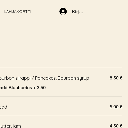
LAHJAKORTTI
Kirjaudu
Bourbon siirappi / Pancakes, Bourbon syrup
8,50 €
/ add Blueberries + 3.50
read
5,00 €
butter, jam
4,50 €