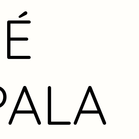
É
PALA