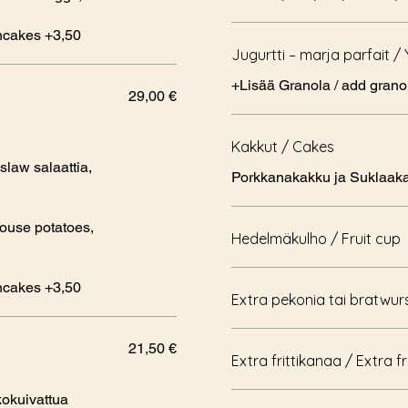
ancakes +3,50
Jugurtti – marja parfait / 
+Lisää Granola / add
29,00 €
Kakkut / Cakes
slaw salaattia,
Porkkanakakku ja Suklaak
ouse potatoes,
Hedelmäkulho / Fruit cup
ancakes +3,50
Extra pekonia tai bratwur
21,50 €
Extra frittikanaa / Extra f
okuivattua