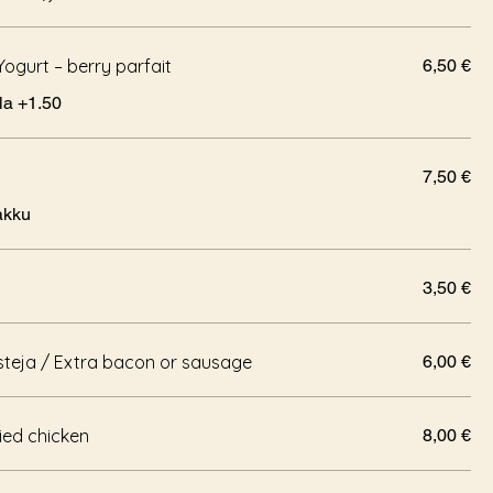
Yogurt – berry parfait
6,50 €
 granola +1.50
7,50 €
akku
3,50 €
steja / Extra bacon or sausage
6,00 €
ried chicken
8,00 €