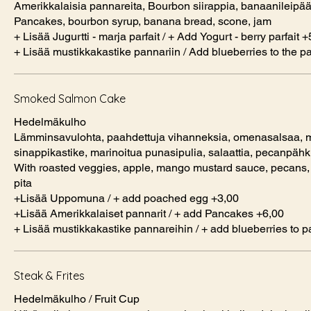
Amerikkalaisia pannareita, Bourbon siirappia, banaanileipää,
Pancakes, bourbon syrup, banana bread, scone, jam
+ Lisää Jugurtti - marja parfait / + Add Yogurt - berry parfait 
+ Lisää mustikkakastike pannariin / Add blueberries to the 
Smoked Salmon Cake
Hedelmäkulho
Lämminsavulohta, paahdettuja vihanneksia, omenasalsaa,
sinappikastike, marinoitua punasipulia, salaattia, pecanpähk
With roasted veggies, apple, mango mustard sauce, pecans, r
pita
+Lisää Uppomuna / + add poached egg +3,00
+Lisää Amerikkalaiset pannarit / + add Pancakes +6,00
+ Lisää mustikkakastike pannareihin / + add blueberries to 
Steak & Frites
Hedelmäkulho / Fruit Cup