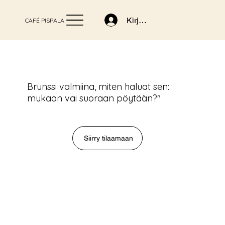
Kirjaudu
CAFÉ PISPALA
Brunssi valmiina, miten haluat sen:
mukaan vai suoraan pöytään?"
Siirry tilaamaan