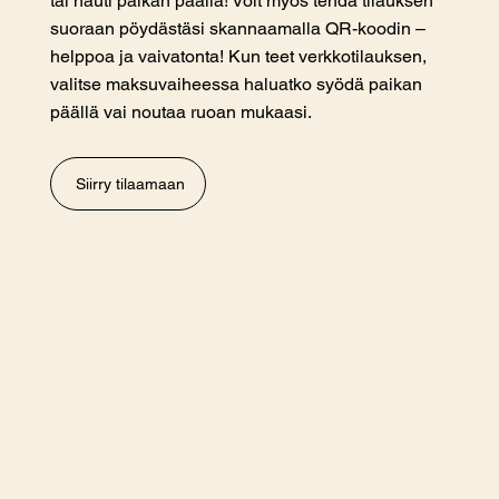
tai nauti paikan päällä! Voit myös tehdä tilauksen
suoraan pöydästäsi skannaamalla QR-koodin –
helppoa ja vaivatonta! Kun teet verkkotilauksen,
valitse maksuvaiheessa haluatko syödä paikan
päällä vai noutaa ruoan mukaasi.
Siirry tilaamaan