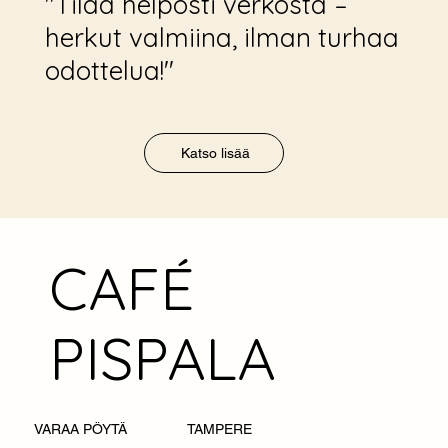
"Tilaa helposti verkosta –
herkut valmiina, ilman turhaa
odottelua!"
Katso lisää
CAFÉ
PISPALA
TAMPERE
VARAA PÖYTÄ